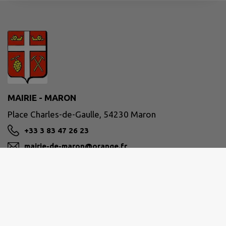
MAIRIE - MARON
Place Charles-de-Gaulle, 54230 Maron
+33 3 83 47 26 23
mairie-de-maron@orange.fr
M'Y RENDRE
www.mairie-maron.fr
Site réalisé par
IntraMuros SAS
|
Mentions légales