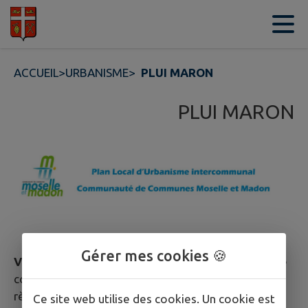
Contenu
Menu
Recherche
Pied de page
ACCUEIL
>
URBANISME
>
PLUI MARON
PLUI MARON
Gérer mes cookies 🍪
Vous êtes un particulier :
vous avez des projets de
construction ou d’extension ? Consultez les
règlements d’urbanisme qui s’appliquent sur votre
Ce site web utilise des cookies. Un cookie est