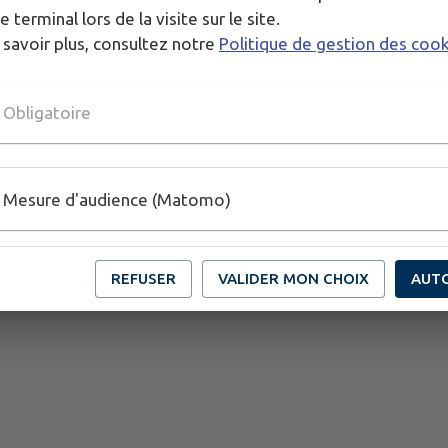
e terminal lors de la visite sur le site.
z le site de l'ANTS appelé aussi France Titres :
https://pe
 savoir plus, consultez notre
Politique de gestion des coo
Obligatoire
Mesure d'audience (Matomo)
REFUSER
VALIDER MON CHOIX
AUT