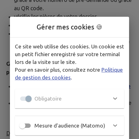
au QR code.
vérifie les pièces de votre dossier,
recueille vos empreintes,
Gérer mes cookies 🍪
vous délivre un récépissé de demande de
passeport biométrique indiquant le
numéro de
Ce site web utilise des cookies. Un cookie est
votre demande
.
un petit fichier enregistré sur votre terminal
lors de la visite sur le site.
Grâce à votre numéro de demande, vous
Pour en savoir plus, consultez notre
Politique
pourrez :
de gestion des cookies
.
Suivre l’avancement de la
production de votre
passeport en ligne
Obligatoire
Suivre les différentes étapes de votre demande
de passeport directement sur le site passeport
de l’ANTS.
Mesure d'audience (Matomo)
Délais de fabrication :