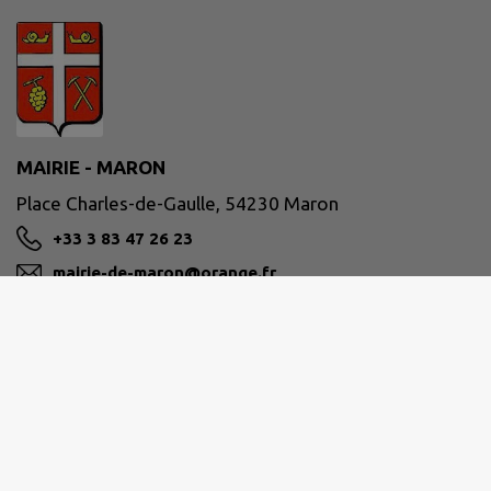
MAIRIE - MARON
Place Charles-de-Gaulle, 54230 Maron
+33 3 83 47 26 23
mairie-de-maron@orange.fr
M'Y RENDRE
www.mairie-maron.fr
Site réalisé par
IntraMuros SAS
|
Mentions légales
|
CGU
|
Politique de confidentialité
|
Accessibilité : partiellement conforme