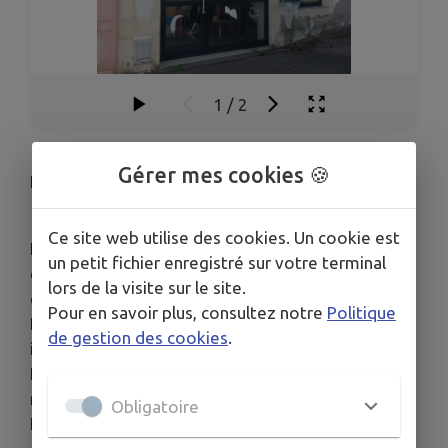
1
/
2
Gérer mes cookies 🍪
La Bibliothèque "LA BOUGERIE"
Ce site web utilise des cookies. Un cookie est
La bibliothèque, située au 15, rue de Toul,
un petit fichier enregistré sur votre terminal
était gérée depuis 2005 par la CCMM et une
lors de la visite sur le site.
équipe de bénévoles.
Pour en savoir plus, consultez notre
Politique
Elle a dû sortir du réseau de bibliothèques
de gestion des cookies
.
intercommunal en septembre 2016.
Le local renferme encore des livres et est
redevenu communal.
Obligatoire
Les bénévoles, impliqués dans sa gestion,