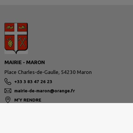
MAIRIE - MARON
Place Charles-de-Gaulle, 54230 Maron
+33 3 83 47 26 23
mairie-de-maron@orange.fr
M'Y RENDRE
www.mairie-maron.fr
Site réalisé par
IntraMuros SAS
|
Mentions légales