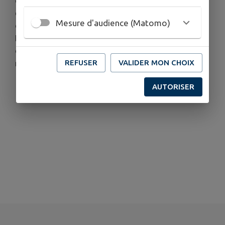
continuent à le faire fonctionner
en tant que bibliothèque mais en ont fait un lieu
Mesure d'audience (Matomo)
ouvert à tous.
Il propose diverses activités réalisées
dans un esprit d’ouverture, d’échange, de
REFUSER
VALIDER MON CHOIX
réciprocité, de partage, de convivialité…
AUTORISER