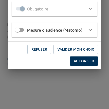
HORAIRES
Obligatoire
MARDI 18H00-21H00
Durant la période des travaux sur la place Charles
Mesure d'audience (Matomo)
de Gaulle, retrouvez votre camion pizza devant la
Mairie.
REFUSER
VALIDER MON CHOIX
PLUS D'INFORMATIONS
AUTORISER
https://noci-foodtruck.fr/