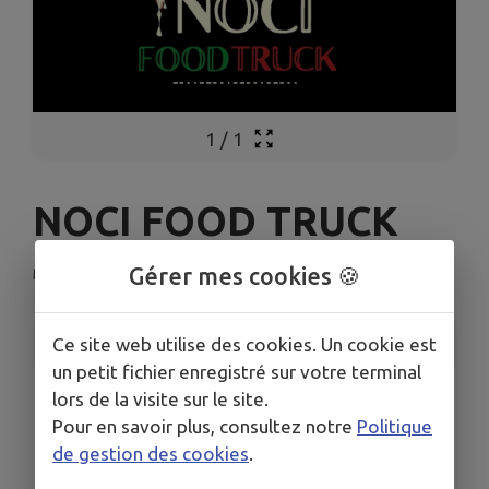
1
/
1
NOCI FOOD TRUCK
Gérer mes cookies 🍪
Maron
INFORMATIONS PRATIQUES
Ce site web utilise des cookies. Un cookie est
un petit fichier enregistré sur votre terminal
LIEU
lors de la visite sur le site.
Mairie de MARON
Pour en savoir plus, consultez notre
Politique
DATE
de gestion des cookies
.
Le mar. 18 nov.