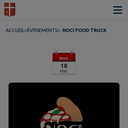
Contenu
Menu
Recherche
Pied de page
ACCUEIL
>
ÉVÉNEMENTS
>
NOCI FOOD TRUCK
Nov.
18
Mar.