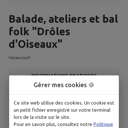
Balade, ateliers et bal
folk "Drôles
d'Oiseaux"
Haraucourt
INFORMATIONS PRATIQUES
Gérer mes cookies 🍪
LIEU
Balade, ateliers et bal folk "Drôles d'Oiseaux"
Ce site web utilise des cookies. Un cookie est
DATE
un petit fichier enregistré sur votre terminal
Le sam. 9 août
lors de la visite sur le site.
HORAIRES
Pour en savoir plus, consultez notre
Politique
Balade 16h30