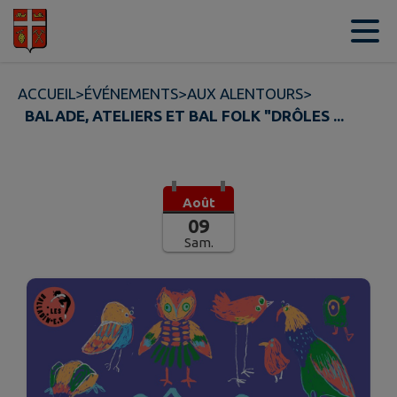
Contenu
Menu
Recherche
Pied de page
ACCUEIL
>
ÉVÉNEMENTS
>
AUX ALENTOURS
>
BALADE, ATELIERS ET BAL FOLK "DRÔLES ...
Août
09
Sam.