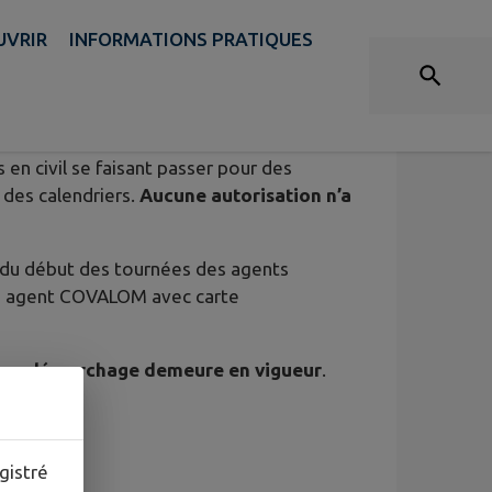
UVRIR
INFORMATIONS PRATIQUES
ENTE DE CALENDRIER
en civil se faisant passer pour des
 des calendriers.
Aucune autorisation n’a
 du début des tournées des agents
ur, agent COVALOM avec carte
tif au démarchage demeure en vigueur
.
gistré