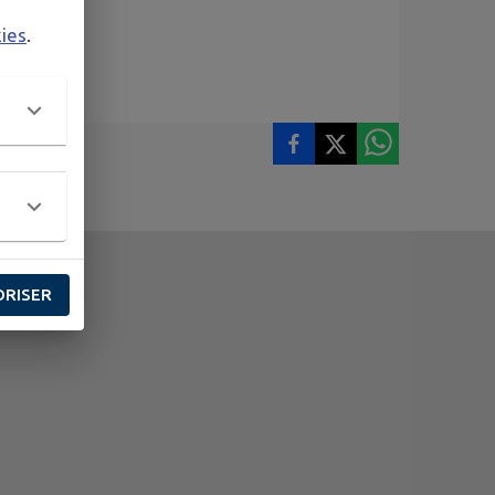
kies
.
ORISER