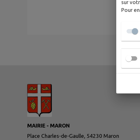
sur votr
Pour en
MAIRIE - MARON
Place Charles-de-Gaulle, 54230 Maron